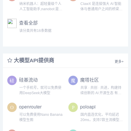
模型、工具、记忆和执行
纳米机器人：超轻量级个人
ClawX 是连接强大 AI 智能
层，使代理可以一次构建、
人工智能助手,nanobot 是一
体与普通用户之间的桥梁。
随处运行。
个 超轻量级 的个人AI助
基于 OpenClaw 构建，它将
手，灵感来源于 OpenClaw
命令行式的 AI 编排转变为易
查看全部
用、美观的桌面体验——无
需使用终端。
该分类共有16条数据
大模型API提供商
更多+
硅基流动
魔塔社区
一个手机号，就可以免费使
共享 · 共创 · 共进，构建持
用DeepSeek大模型
续创新的 AI 开源生态 有很
多共享的大模型 比如
openrouter
poloapi
可以免费使用Nano Banana
国内直连优化，平均延迟
模型生图
20ms，支持7款主流模型，
成本较官方低约50%