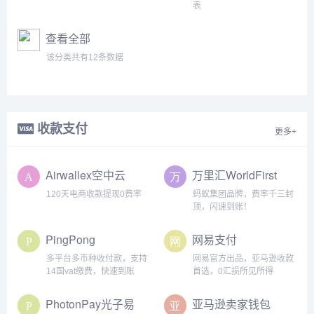
表
查看全部
该分类共有12条数据
收款支付
更多+
Airwallex空中云
万里汇WorldFirst
汇
120天电商收款提现0费率
蚂蚁集团品牌，费率千三封
顶，闪速到账！
PingPong
网易支付
多平台多币种收付款，支持
网易官方出品，亚马逊收款
14国vat缴费，快速到账
首选，0汇损所见所得
PhotonPay光子易
亚马逊卖家钱包