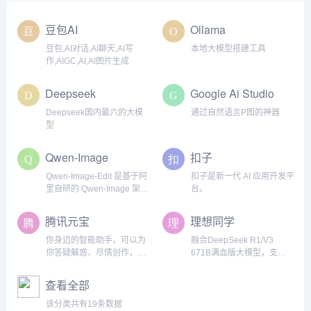
豆包AI
Ollama
豆包,AI对话,AI聊天,AI写
本地大模型搭建工具
作,AIGC,AI,AI图片生成
Deepseek
Google Ai Studio
Deepseek国内最六的大模
通过自然语言P图的神器
型
Qwen-Image
扣子
Qwen-Image-Edit 是基于阿
扣子是新一代 AI 应用开发平
里自研的 Qwen-Image 架构
台。
开发的图像编辑模型，参数
规模为 20B（200亿），支
腾讯元宝
理想同学
持图像语义理解 + 像素级细
节控制
你身边的智能助手，可以为
融合DeepSeek R1/V3
你答疑解惑、尽情创作，快
671B满血版大模型，支持
来点击以下任一功能体验吧
MindGPT-30与DeepSeek
～
双模型自由切换，提供联网
查看全部
搜索、深度思考模式等专业
级AI服务。
该分类共有19条数据