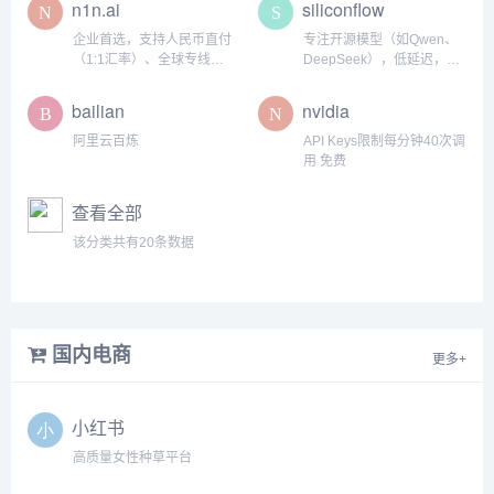
n1n.ai
siliconflow
企业首选，支持人民币直付
专注开源模型（如Qwen、
（1:1汇率）、全球专线、
DeepSeek），低延迟，适
合规发票，覆盖
合实时交互
GPT/Claude/Gemini等
bailian
nvidia
阿里云百炼
API Keys限制每分钟40次调
用 免费
查看全部
该分类共有20条数据
国内电商
更多+
小红书
高质量女性种草平台