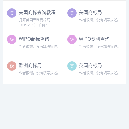
美国商标查询教程
美国商标局
打开美国专利商标局
作者很懒，没有填写描述。
（USPTO） 官网：
https://www.uspto.gov/ 温馨
提示：接下来的步骤有翻译
WIPO商标查询
WIPO专利查询
功能更加便捷，没有的可以
看图片的翻...
作者很懒，没有填写描述。
作者很懒，没有填写描述。
欧洲商标局
英国商标局
作者很懒，没有填写描述。
作者很懒，没有填写描述。
日本商标局
日本专利局
作者很懒，没有填写描述。
作者很懒，没有填写描述。
欧洲专利局
查看全部
作者很懒，没有填写描述。
该分类共有17条数据