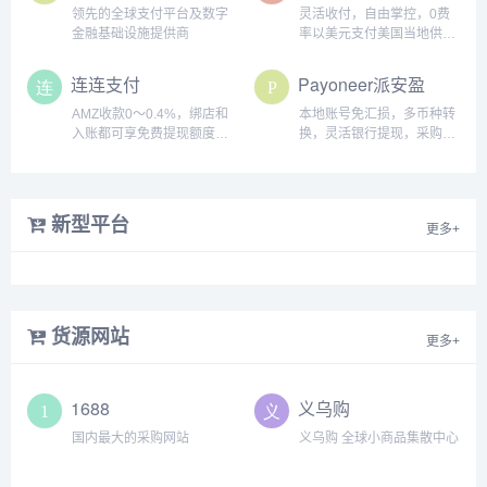
领先的全球支付平台及数字
灵活收付，自由掌控，0费
金融基础设施提供商
率以美元支付美国当地供应
商，付款无需换汇
连连支付
Payoneer派安盈
AMZ收款0～0.4%，绑店和
本地账号免汇损，多币种转
入账都可享免费提现额度，
换，灵活银行提现，采购费
换汇返现最高5000元，更多
随心付
收单、贷款免额等你领取
新型平台
更多+
货源网站
更多+
1688
义乌购
国内最大的采购网站
义乌购 全球小商品集散中心