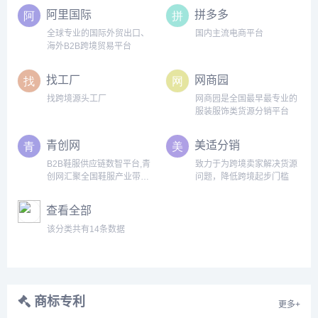
阿里国际
拼多多
全球专业的国际外贸出口、
国内主流电商平台
海外B2B跨境贸易平台
找工厂
网商园
找跨境源头工厂
网商园是全国最早最专业的
服装服饰类货源分销平台
青创网
美适分销
B2B鞋服供应链数智平台,青
致力于为跨境卖家解决货源
创网汇聚全国鞋服产业带优
问题，降低跨境起步门槛
质供应商
查看全部
该分类共有14条数据
商标专利
更多+