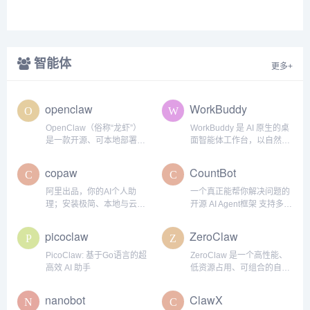
智能体
更多+
openclaw
WorkBuddy
OpenClaw（俗称“龙虾”）
WorkBuddy 是 AI 原生的桌
是一款开源、可本地部署的
面智能体工作台，以自然语
AI智能体（AI Agent），由
言驱动办公自动化，一句指
奥地利开发者Peter
令即可完成数据处理、内容
copaw
CountBot
Steinberger开发。
创作与深度分析，直接验收
可交付结果，重塑职场效率
阿里出品，你的AI个人助
一个真正能帮你解决问题的
标准。
理；安装极简、本地与云上
开源 AI Agent框架 支持多智
均可部署；支持多端接入、
能体协作 · 100+ LLM 提供
能力轻松扩展。
商 · 完全自主可控
picoclaw
ZeroClaw
PicoClaw: 基于Go语言的超
ZeroClaw 是一个高性能、
高效 AI 助手
低资源占用、可组合的自主
智能体运行时。ZeroClaw
是面向智能代理工作流的运
nanobot
ClawX
行时操作系统 — 它抽象了