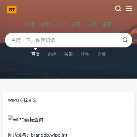
常用
搜索
工具
社区
生活
求职
百度
必应
谷歌
软件
文献
WIPO商标查询
网站域名：branddb.wipo.int