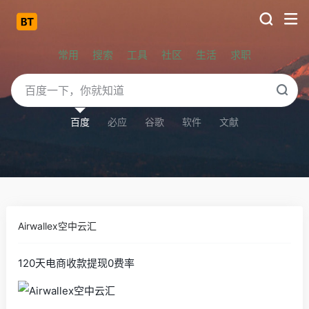
常用
搜索
工具
社区
生活
求职
百度
必应
谷歌
软件
文献
Airwallex空中云汇
120天电商收款提现0费率