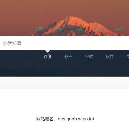
常用
搜索
工具
社区
生活
百度
必应
谷歌
软件
网站域名：designdb.wipo.int