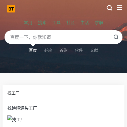
常用
搜索
工具
社区
生活
求职
百度
必应
谷歌
软件
文献
找工厂
找跨境源头工厂