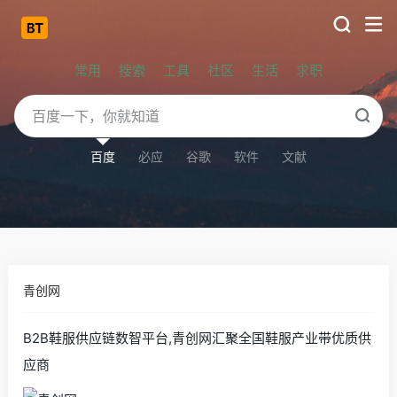
常用
搜索
工具
社区
生活
求职
百度
必应
谷歌
软件
文献
青创网
B2B鞋服供应链数智平台,青创网汇聚全国鞋服产业带优质供
应商