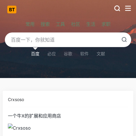
常用
搜索
工具
社区
生活
求职
百度
必应
谷歌
软件
文献
Crxsoso
一个牛X的扩展和应用商店