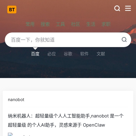
常用
搜索
工具
社区
生活
求职
百度
必应
谷歌
软件
文献
nanobot
纳米机器人：超轻量级个人人工智能助手,nanobot 是一个
超轻量级 的个人AI助手，灵感来源于 OpenClaw