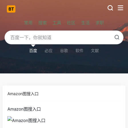
常用
搜索
工具
社区
生活
求职
百度
必应
谷歌
软件
文献
Amazon图搜入口
Amazon图搜入口