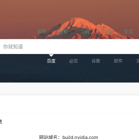
常用
搜索
工具
社区
生活
百度
必应
谷歌
软件
费
网站域名：build.nvidia.com