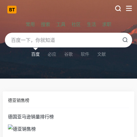
常用
搜索
工具
社区
生活
求职
百度
必应
谷歌
软件
文献
德亚销售榜
德国亚马逊销量排行榜