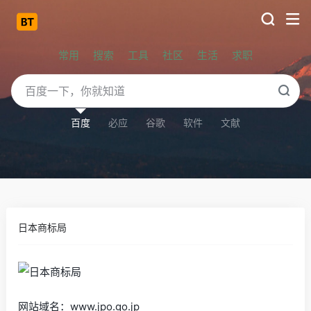
常用
搜索
工具
社区
生活
求职
百度
必应
谷歌
软件
文献
日本商标局
网站域名：www.jpo.go.jp